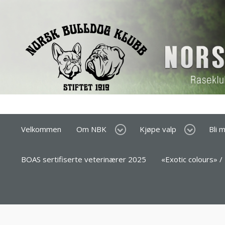
Velkommen
Om NBK
Kjøpe valp
Bli 
BOAS sertifiserte veterinærer 2025
«Exotic colours» /