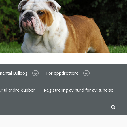
inental Bulldog
For oppdrettere
er til andre klubber
Registrering av hund for avl & helse