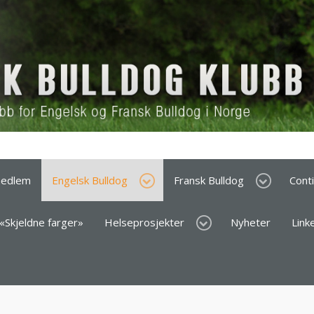
medlem
Engelsk Bulldog
Fransk Bulldog
Cont
 «Skjeldne farger»
Helseprosjekter
Nyheter
Link