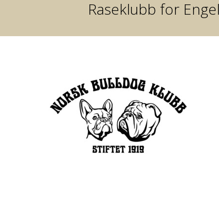
Raseklubb for Engel