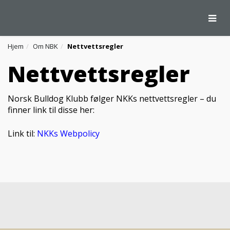
Togg
Hjem
Om NBK
Nettvettsregler
Nettvettsregler
Norsk Bulldog Klubb følger NKKs nettvettsregler – du
finner link til disse her:
Link til:
NKKs Webpolicy