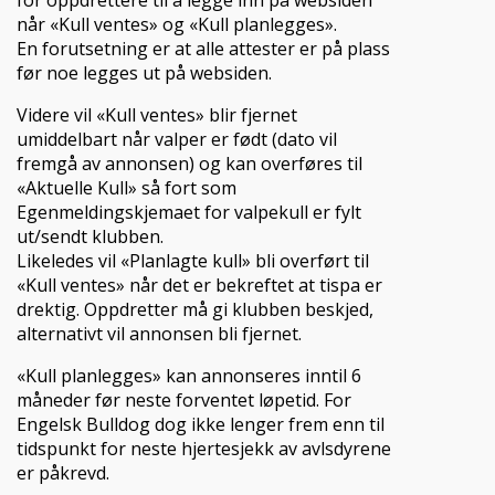
for oppdrettere til å legge inn på websiden
når «Kull ventes» og «Kull planlegges».
En forutsetning er at alle attester er på plass
før noe legges ut på websiden.
Videre vil «Kull ventes» blir fjernet
umiddelbart når valper er født (dato vil
fremgå av annonsen) og kan overføres til
«Aktuelle Kull» så fort som
Egenmeldingskjemaet for valpekull er fylt
ut/sendt klubben.
Likeledes vil «Planlagte kull» bli overført til
«Kull ventes» når det er bekreftet at tispa er
drektig. Oppdretter må gi klubben beskjed,
alternativt vil annonsen bli fjernet.
«Kull planlegges» kan annonseres inntil 6
måneder før neste forventet løpetid. For
Engelsk Bulldog dog ikke lenger frem enn til
tidspunkt for neste hjertesjekk av avlsdyrene
er påkrevd.