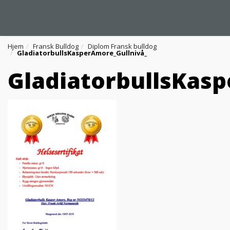
Hjem
Fransk Bulldog
Diplom Fransk bulldog
GladiatorbullsKasperAmore_Gullnivå_
GladiatorbullsKas