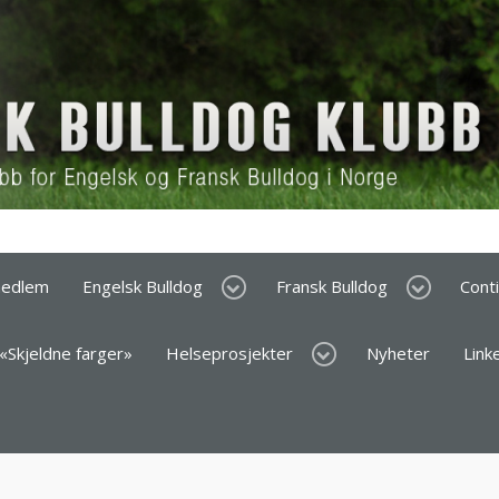
medlem
Engelsk Bulldog
Fransk Bulldog
Cont
 «Skjeldne farger»
Helseprosjekter
Nyheter
Link