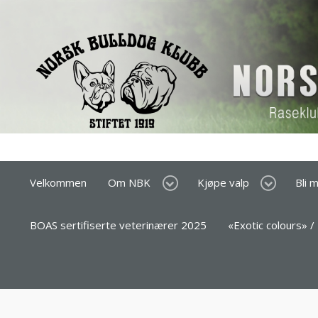
Velkommen
Om NBK
Kjøpe valp
Bli 
BOAS sertifiserte veterinærer 2025
«Exotic colours» /