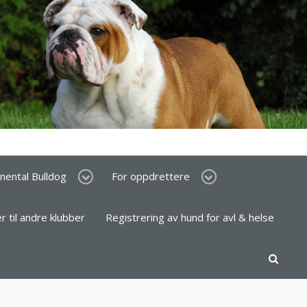
inental Bulldog
For oppdrettere
er til andre klubber
Registrering av hund for avl & helse