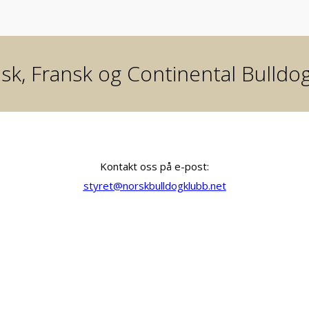
sk, Fransk og Continental Bulldo
Kontakt oss på e-post:
styret@norskbulldogklubb.net