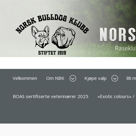
Velkommen
Om NBK
Kjøpe valp
Bli 
BOAS sertifiserte veterinærer 2025
«Exotic colours» /