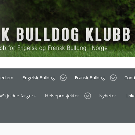
medlem
Engelsk Bulldog
Fransk Bulldog
Cont
 «Skjeldne farger»
Helseprosjekter
Nyheter
Link