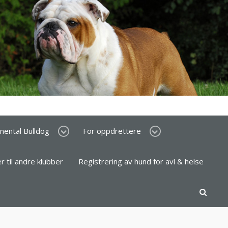
inental Bulldog
For oppdrettere
er til andre klubber
Registrering av hund for avl & helse