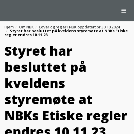
Togg
Hjem
Om NBK
Lover og regler i NBK oppdatert pr 30.10.2024
Styret har besluttet på kveldens styremøte at NBKs Etiske
regler endres 10.11.23
Styret har
besluttet på
kveldens
styremøte at
NBKs Etiske regler
endres 10.11.23