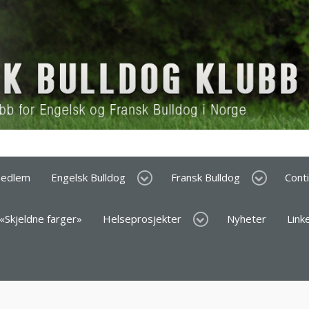
medlem
Engelsk Bulldog
Fransk Bulldog
Cont
 «Skjeldne farger»
Helseprosjekter
Nyheter
Link