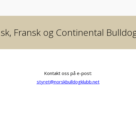
sk, Fransk og Continental Bulldo
Kontakt oss på e-post:
styret@norskbulldogklubb.net