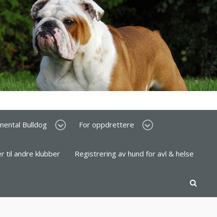
inental Bulldog
For oppdrettere
er til andre klubber
Registrering av hund for avl & helse