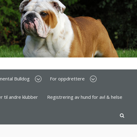
inental Bulldog
For oppdrettere
er til andre klubber
Registrering av hund for avl & helse