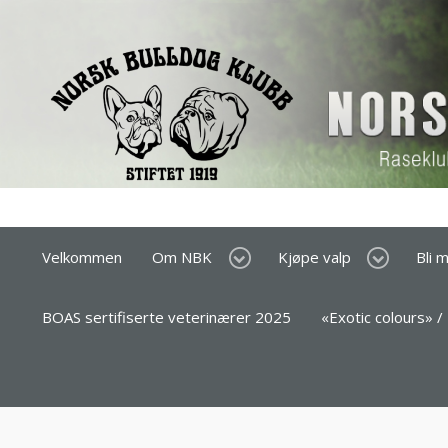
Velkommen
Om NBK
Kjøpe valp
Bli 
BOAS sertifiserte veterinærer 2025
«Exotic colours» /