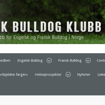
medlem
Engelsk Bulldog
Fransk Bulldog
Cont
 «Skjeldne farger»
Helseprosjekter
Nyheter
Link