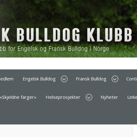
medlem
Engelsk Bulldog
Fransk Bulldog
Cont
 «Skjeldne farger»
Helseprosjekter
Nyheter
Link