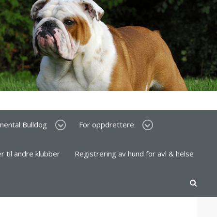
inental Bulldog
For oppdrettere
er til andre klubber
Registrering av hund for avl & helse