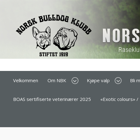
Velkommen
Om NBK
Kjøpe valp
Bli 
BOAS sertifiserte veterinærer 2025
«Exotic colours» /