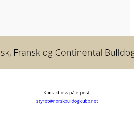
sk, Fransk og Continental Bulldo
Kontakt oss på e-post:
styret@norskbulldogklubb.net